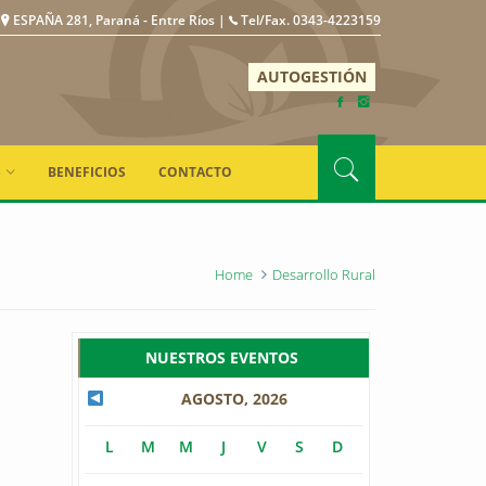
ESPAÑA 281, Paraná - Entre Ríos |
Tel/Fax. 0343-4223159
AUTOGESTIÓN
S
BENEFICIOS
CONTACTO
Home
Desarrollo Rural
NUESTROS EVENTOS
AGOSTO, 2026
L
M
M
J
V
S
D