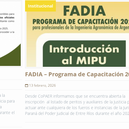
Institucional
FADIA – Programa de Capacitación 2
13 febrero, 2026
 la
Desde CoPAER informamos que se encuentra abierta la
icia para
inscripción al listado de peritos y auxiliares de la Justicia 
a
actuar ante cualquiera de los fueros e instancias de la Jur
urante el
Paraná del Poder Judicial de Entre Ríos durante el año 20