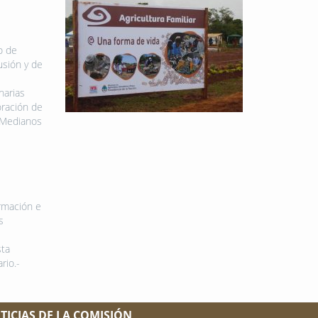
o de
sión y de
narias
oración de
y Medianos
ormación e
s
sta
rio.-
TICIAS DE LA COMISIÓN