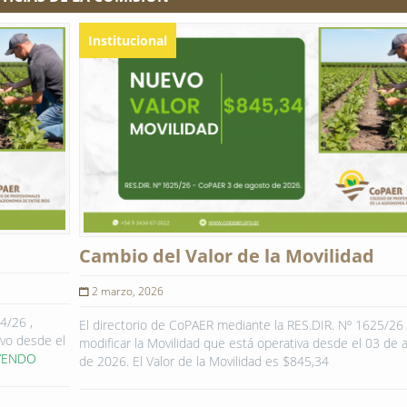
Institucional
Cambio del Valor de la Movilidad
2 marzo, 2026
4/26 ,
El directorio de CoPAER mediante la RES.DIR. Nº 1625/26 
ivo desde el
modificar la Movilidad que está operativa desde el 03 de 
YENDO
de 2026. El Valor de la Movilidad es $845,34