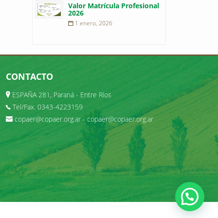
Valor Matrícula Profesional
2026
1 enero, 2026
CONTACTO
ESPAÑA 281, Paraná - Entre Ríos
Tel/Fax. 0343-4223159
copaer@copaer.org.ar
-
copaer@copaer.org.ar