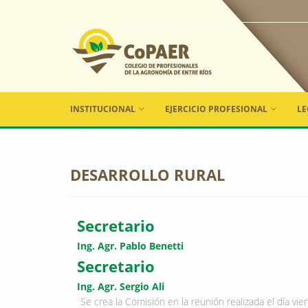
COPAER
INSTITUCIONAL
EJERCICIO PROFESIONAL
LE
DESARROLLO RURAL
Secretario
Ing. Agr. Pablo Benetti
Secretario
Ing. Agr. Sergio Ali
Se crea la Comisión en la reunión realizada el día vi