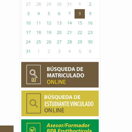
27
28
29
30
31
1
2
3
4
5
6
7
8
9
10
11
12
13
14
15
16
17
18
19
20
21
22
23
24
25
26
27
28
29
30
31
1
2
3
4
5
6