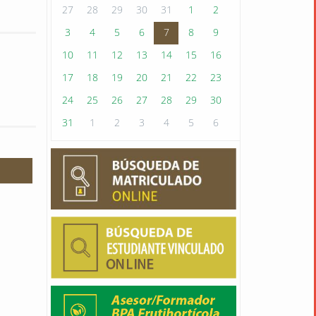
27
28
29
30
31
1
2
3
4
5
6
7
8
9
10
11
12
13
14
15
16
17
18
19
20
21
22
23
24
25
26
27
28
29
30
31
1
2
3
4
5
6