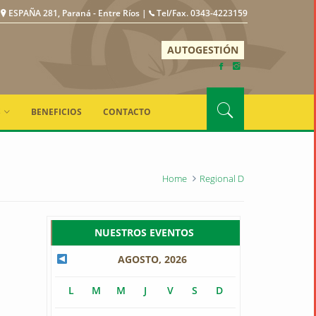
ESPAÑA 281, Paraná - Entre Ríos |
Tel/Fax. 0343-4223159
AUTOGESTIÓN
S
BENEFICIOS
CONTACTO
Home
Regional D
NUESTROS EVENTOS
AGOSTO, 2026
L
M
M
J
V
S
D