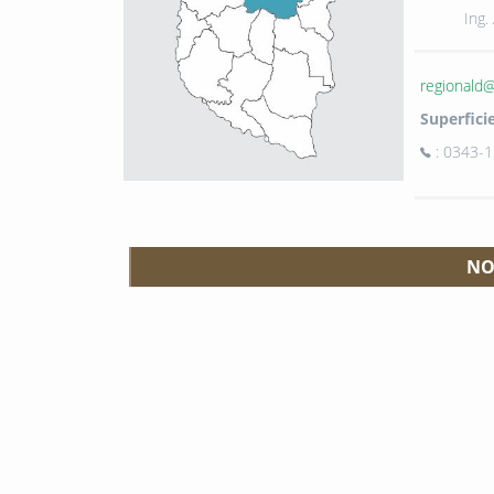
Ing.
regionald@
Superficie
: 0343-
NO