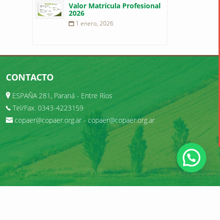
Valor Matrícula Profesional
2026
1 enero, 2026
CONTACTO
ESPAÑA 281, Paraná - Entre Ríos
Tel/Fax. 0343-4223159
copaer@copaer.org.ar
-
copaer@copaer.org.ar