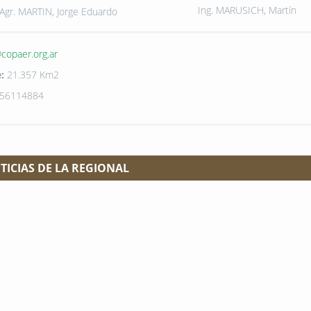
Ing. MARUSICH, Martín
 Agr. MARTIN, Jorge Eduardo
copaer.org.ar
:
21.357 Km2
156114884
TICIAS DE LA REGIONAL