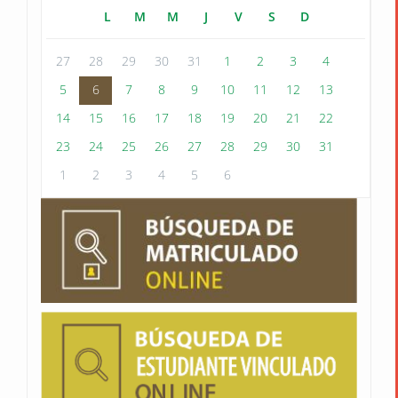
L
M
M
J
V
S
D
27
28
29
30
31
1
2
3
4
5
6
7
8
9
10
11
12
13
14
15
16
17
18
19
20
21
22
23
24
25
26
27
28
29
30
31
1
2
3
4
5
6