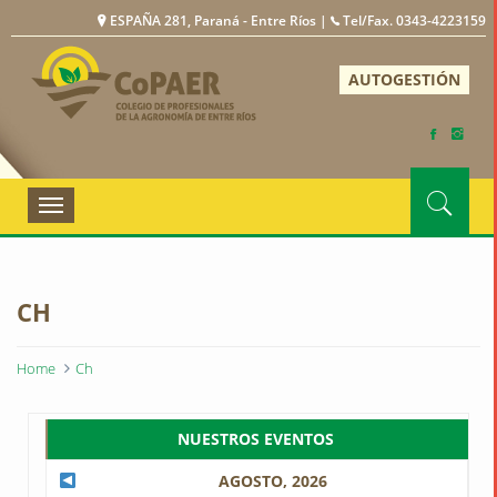
ESPAÑA 281, Paraná - Entre Ríos |
Tel/Fax. 0343-4223159
COPAER
AUTOGESTIÓN
Toggle
navigation
CH
Home
Ch
NUESTROS EVENTOS
AGOSTO, 2026