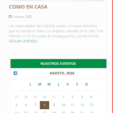
COMO EN CASA
1 marzo, 2022
Los matriculados del CoPAER, tienen un nuevo beneficio
que les brinda el Hotel Los Ángeles, ubicado en la calle 3 de
Febrero 73 en la ciudad de Gualeguaychú. Los beneficios…
SEGUIR LEYENDO
NUESTROS EVENTOS
AGOSTO, 2026
L
M
M
J
V
S
D
27
28
29
30
31
1
2
3
4
5
6
7
8
9
10
11
12
13
14
15
16
17
18
19
20
21
22